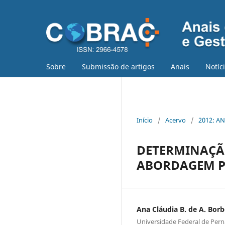
Sobre
Submissão de artigos
Anais
Notíc
Início
/
Acervo
/
2012: AN
DETERMINAÇÃO
ABORDAGEM P
Ana Cláudia B. de A. Bor
Universidade Federal de Pe