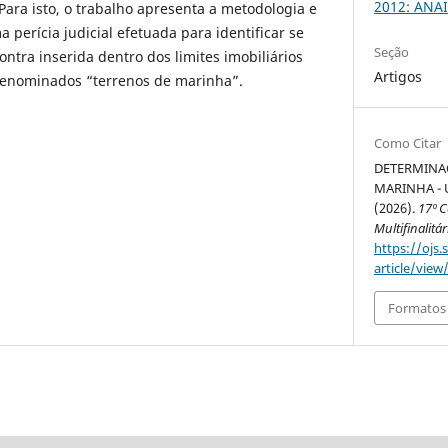
2012: ANAI
Para isto, o trabalho apresenta a metodologia e
 perícia judicial efetuada para identificar se
Seção
ntra inserida dentro dos limites imobiliários
Artigos
denominados “terrenos de marinha”.
Como Citar
DETERMINAÇ
MARINHA -
(2026).
17º 
Multifinalitár
https://ojs.
article/view
Formatos 