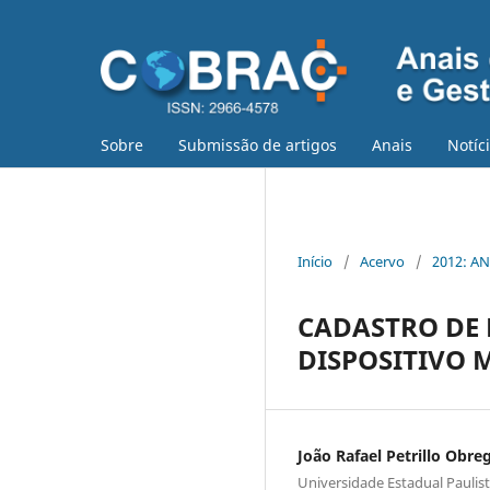
Sobre
Submissão de artigos
Anais
Notíc
Início
/
Acervo
/
2012: AN
CADASTRO DE 
DISPOSITIVO 
João Rafael Petrillo Obre
Universidade Estadual Paulis