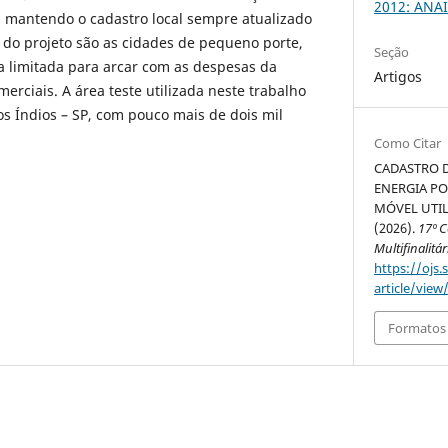
2012: ANAI
, mantendo o cadastro local sempre atualizado
l do projeto são as cidades de pequeno porte,
Seção
a limitada para arcar com as despesas da
Artigos
erciais. A área teste utilizada neste trabalho
os Índios – SP, com pouco mais de dois mil
Como Citar
CADASTRO D
ENERGIA PO
MÓVEL UTIL
(2026).
17º 
Multifinalitár
https://ojs.
article/view
Formatos 