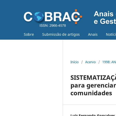
Sobre
Submissão de artigos
Anais
Notíc
Início
/
Acervo
/
1998: AN
SISTEMATIZAÇ
para gerencia
comunidades
Luiz Fernando Gonçalves 