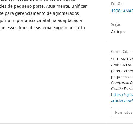
Edição
es de pequeno porte. Atualmente, unificar
1998: ANAI
sse para gerenciamento de aglomerados
iriu importância capital na adaptação à
Seção
ue esses tipos de sistema exigem no curto
Artigos
Como Citar
SISTEMATIZ
AMBIENTAIS:
gerenciamen
pequenas co
Congresso De
Gestão Territ
https://ojs.
article/view
Formatos 