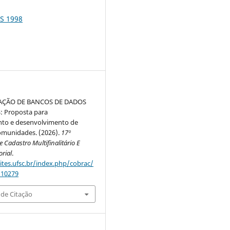
S 1998
AÇÃO DE BANCOS DE DADOS
 Proposta para
to e desenvolvimento de
munidades. (2026).
17º
 Cadastro Multifinalitário E
orial
.
sites.ufsc.br/index.php/cobrac/
/10279
de Citação