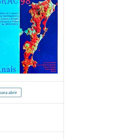
para abrir
9