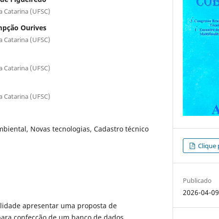
a Catarina (UFSC)
mpção Ourives
a Catarina (UFSC)
a Catarina (UFSC)
a Catarina (UFSC)
biental, Novas tecnologias, Cadastro técnico
Clique 
Publicado
2026-04-0
alidade apresentar uma proposta de
para confecção de um banco de dados