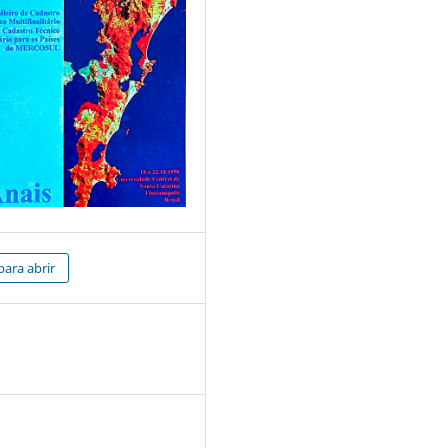
para abrir
8