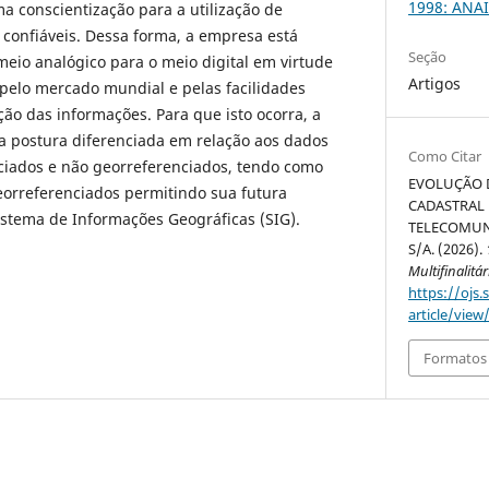
1998: ANAI
a conscientização para a utilização de
 confiáveis. Dessa forma, a empresa está
Seção
eio analógico para o meio digital em virtude
Artigos
 pelo mercado mundial e pelas facilidades
o das informações. Para que isto ocorra, a
 postura diferenciada em relação aos dados
Como Citar
nciados e não georreferenciados, tendo como
EVOLUÇÃO 
georreferenciados permitindo sua futura
CADASTRAL 
istema de Informações Geográficas (SIG).
TELECOMUN
S/A. (2026).
Multifinalitár
https://ojs.
article/view
Formatos 