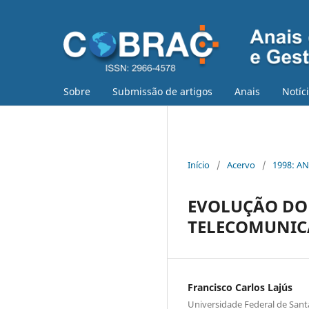
Sobre
Submissão de artigos
Anais
Notíc
Início
/
Acervo
/
1998: AN
EVOLUÇÃO DO 
TELECOMUNICA
Francisco Carlos Lajús
Universidade Federal de Sant