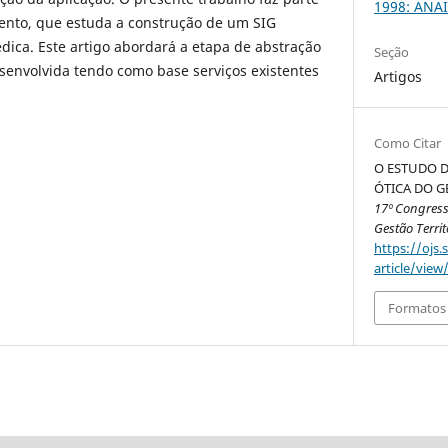
1998: ANAI
nto, que estuda a construção de um SIG
ica. Este artigo abordará a etapa de abstração
Seção
senvolvida tendo como base serviços existentes
Artigos
Como Citar
O ESTUDO D
ÓTICA DO G
17º Congress
Gestão Territ
https://ojs.
article/view
Formatos 