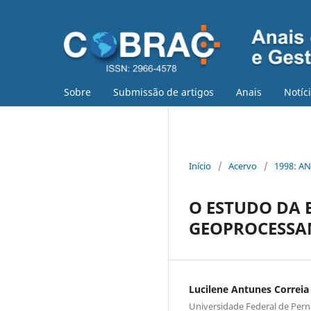
Sobre
Submissão de artigos
Anais
Notíc
Início
/
Acervo
/
1998: AN
O ESTUDO DA 
GEOPROCESS
Lucilene Antunes Correia
Universidade Federal de Pe