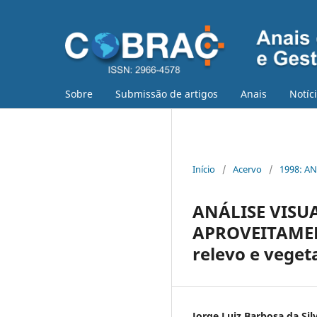
Sobre
Submissão de artigos
Anais
Notíc
Início
/
Acervo
/
1998: AN
ANÁLISE VISU
APROVEITAMEN
relevo e veget
Jorge Luiz Barbosa da Sil