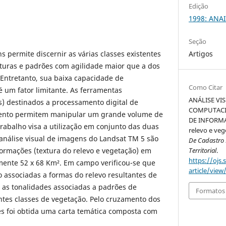
Edição
1998: ANAI
Seção
s permite discernir as várias classes existentes
Artigos
turas e padrões com agilidade maior que a dos
Entretanto, sua baixa capacidade de
Como Citar
 um fator limitante. As ferramentas
ANÁLISE VI
) destinados a processamento digital de
COMPUTACI
ento permitem manipular um grande volume de
DE INFORMAÇ
trabalho visa a utilização em conjunto das duas
relevo e veg
análise visual de imagens do Landsat TM 5 são
De Cadastro M
formações (textura do relevo e vegetação) em
Territorial
.
https://ojs.
nte 52 x 68 Km². Em campo verificou-se que
article/view
o associadas a formas do relevo resultantes de
ue as tonalidades associadas a padrões de
Formatos 
tes classes de vegetação. Pelo cruzamento dos
es foi obtida uma carta temática composta com