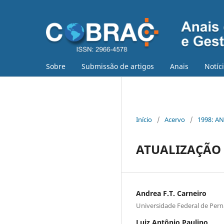
Sobre
Submissão de artigos
Anais
Notíc
Início
/
Acervo
/
1998: AN
ATUALIZAÇÃO
Andrea F.T. Carneiro
Universidade Federal de Pe
Luiz Antônio Paulino