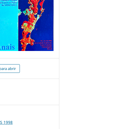
para abrir
7
S 1998