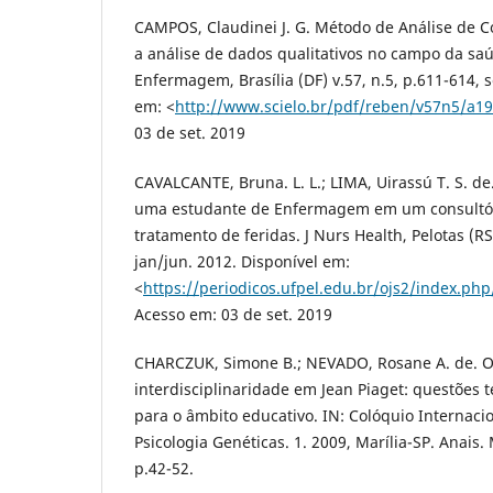
CAMPOS, Claudinei J. G. Método de Análise de 
a análise de dados qualitativos no campo da saúd
Enfermagem, Brasília (DF) v.57, n.5, p.611-614, s
em: <
http://www.scielo.br/pdf/reben/v57n5/a1
03 de set. 2019
CAVALCANTE, Bruna. L. L.; LIMA, Uirassú T. S. de
uma estudante de Enfermagem em um consultór
tratamento de feridas. J Nurs Health, Pelotas (RS)
jan/jun. 2012. Disponível em:
<
https://periodicos.ufpel.edu.br/ojs2/index.p
Acesso em: 03 de set. 2019
CHARCZUK, Simone B.; NEVADO, Rosane A. de. O
interdisciplinaridade em Jean Piaget: questões t
para o âmbito educativo. IN: Colóquio Internaci
Psicologia Genéticas. 1. 2009, Marília-SP. Anais.
p.42-52.