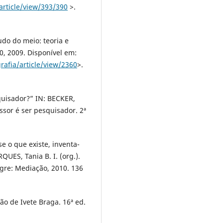
article/view/393/390
>.
do do meio: teoria e
90, 2009. Disponível em:
rafia/article/view/2360
>.
quisador?” IN: BECKER,
ssor é ser pesquisador. 2ª
e o que existe, inventa-
UES, Tania B. I. (org.).
egre: Mediação, 2010. 136
ão de Ivete Braga. 16ª ed.