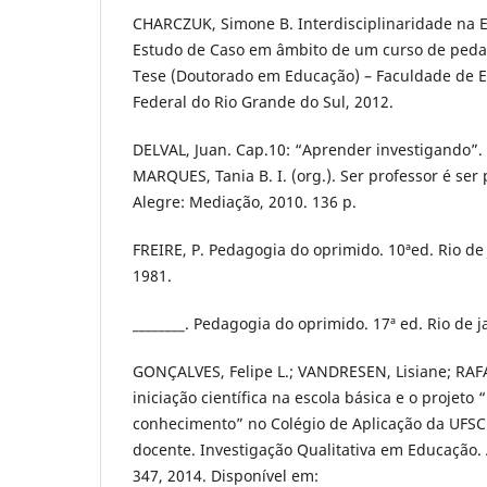
CHARCZUK, Simone B. Interdisciplinaridade na E
Estudo de Caso em âmbito de um curso de pedag
Tese (Doutorado em Educação) – Faculdade de 
Federal do Rio Grande do Sul, 2012.
DELVAL, Juan. Cap.10: “Aprender investigando”.
MARQUES, Tania B. I. (org.). Ser professor é ser 
Alegre: Mediação, 2010. 136 p.
FREIRE, P. Pedagogia do oprimido. 10ªed. Rio de 
1981.
________. Pedagogia do oprimido. 17ª ed. Rio de j
GONÇALVES, Felipe L.; VANDRESEN, Lisiane; RAFA
iniciação científica na escola básica e o projeto
conhecimento” no Colégio de Aplicação da UFSC
docente. Investigação Qualitativa em Educação. A
347, 2014. Disponível em: