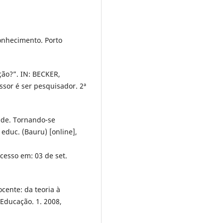
onhecimento. Porto
ação?”. IN: BECKER,
ssor é ser pesquisador. 2ª
 de. Tornando-se
 educ. (Bauru) [online],
Acesso em: 03 de set.
cente: da teoria à
 Educação. 1. 2008,