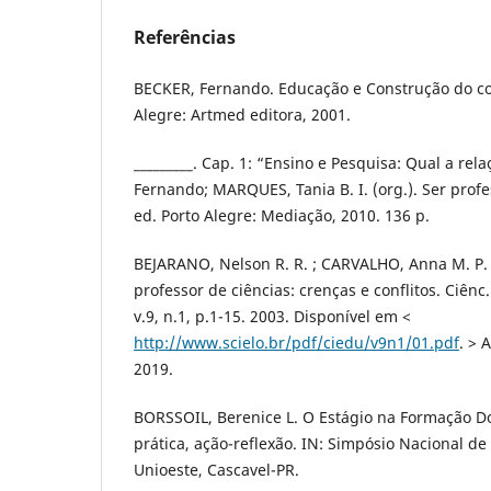
Referências
BECKER, Fernando. Educação e Construção do c
Alegre: Artmed editora, 2001.
_________. Cap. 1: “Ensino e Pesquisa: Qual a rel
Fernando; MARQUES, Tania B. I. (org.). Ser profe
ed. Porto Alegre: Mediação, 2010. 136 p.
BEJARANO, Nelson R. R. ; CARVALHO, Anna M. P.
professor de ciências: crenças e conflitos. Ciênc.
v.9, n.1, p.1-15. 2003. Disponível em <
http://www.scielo.br/pdf/ciedu/v9n1/01.pdf
. > 
2019.
BORSSOIL, Berenice L. O Estágio na Formação Do
prática, ação-reflexão. IN: Simpósio Nacional de
Unioeste, Cascavel-PR.