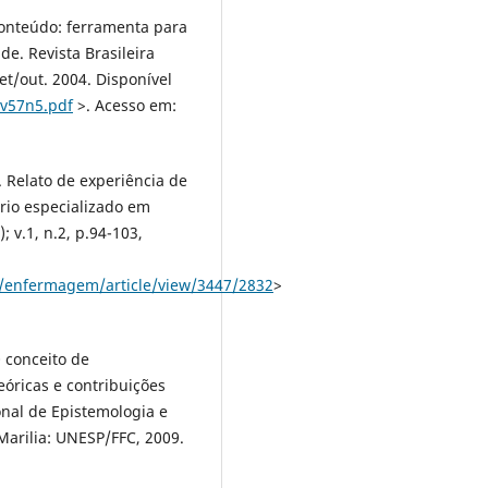
Conteúdo: ferramenta para
e. Revista Brasileira
et/out. 2004. Disponível
9v57n5.pdf
>. Acesso em:
. Relato de experiência de
io especializado em
; v.1, n.2, p.94-103,
hp/enfermagem/article/view/3447/2832
>
 conceito de
eóricas e contribuições
onal de Epistemologia e
 Marilia: UNESP/FFC, 2009.