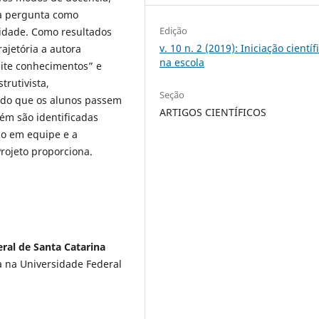
 a pergunta como
Edição
ridade. Como resultados
v. 10 n. 2 (2019): Iniciação científ
ajetória a autora
na escola
ite conhecimentos” e
rutivista,
Seção
indo que os alunos passem
ARTIGOS CIENTÍFICOS
ém são identificadas
ho em equipe e a
rojeto proporciona.
eral de Santa Catarina
a na Universidade Federal