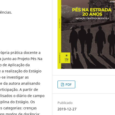
ências.
rópria prática docente a
a junto ao Projeto Pés Na
o de Aplicação da
 a realização do Estágio
-se investigar as
te da autora analisando
PDF
ticipação. A partir de
lisados o diário de campo
iplina do Estágio. Os
Publicado
s categorias: crenças
2019-12-27
vos modos de docência;