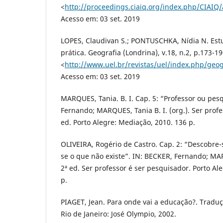
<
http://proceedings.ciaiq.org/index.php/CIAIQ/
Acesso em: 03 set. 2019
LOPES, Claudivan S.; PONTUSCHKA, Nídia N. Estu
prática. Geografia (Londrina), v.18, n.2, p.173-1
<
http://www.uel.br/revistas/uel/index.php/geog
Acesso em: 03 set. 2019
MARQUES, Tania. B. I. Cap. 5: “Professor ou pes
Fernando; MARQUES, Tania B. I. (org.). Ser profe
ed. Porto Alegre: Mediação, 2010. 136 p.
OLIVEIRA, Rogério de Castro. Cap. 2: “Descobre-s
se o que não existe”. IN: BECKER, Fernando; MARQ
2ª ed. Ser professor é ser pesquisador. Porto Al
p.
PIAGET, Jean. Para onde vai a educação?. Traduç
Rio de Janeiro: José Olympio, 2002.