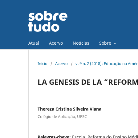
Atual
Acervo
Notícias
Sobre
Início
/
Acervo
/
v. 9 n. 2 (2018): Educação na Amér
LA GENESIS DE LA “REFOR
Thereza Cristina Silveira Viana
Colégio de Aplicação, UFSC
Palavras-chave:
Escola, Reforma do Ensino Médio