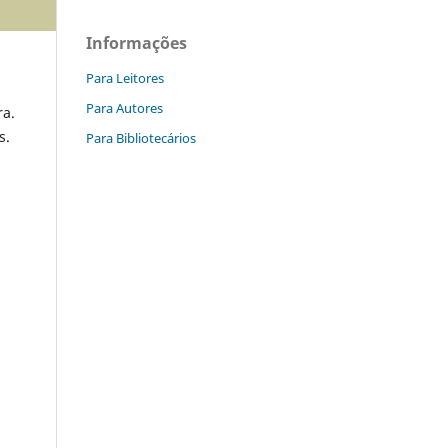
Informações
Para Leitores
Para Autores
ra.
s.
Para Bibliotecários