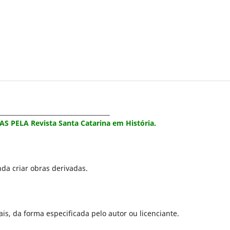
____________________________________
 PELA Revista Santa Catarina em História.
inda criar obras derivadas.
ais, da forma especificada pelo autor ou licenciante.