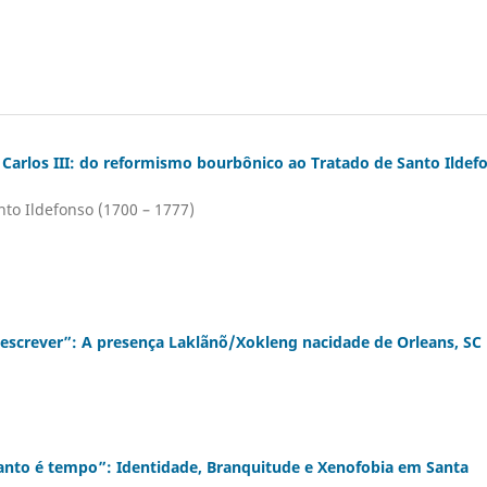
de Carlos III: do reformismo bourbônico ao Tratado de Santo Ildef
to Ildefonso (1700 – 1777)
eescrever”: A presença Laklãnõ/Xokleng nacidade de Orleans, SC
uanto é tempo”: Identidade, Branquitude e Xenofobia em Santa