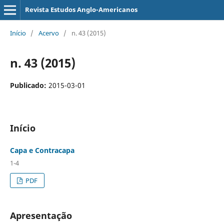
Revista Estudos Anglo-Americanos
Início
/
Acervo
/
n. 43 (2015)
n. 43 (2015)
Publicado:
2015-03-01
Início
Capa e Contracapa
1-4
PDF
Apresentação