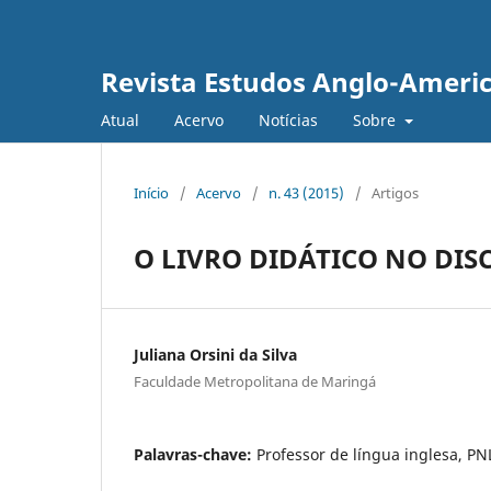
Revista Estudos Anglo-Ameri
Atual
Acervo
Notícias
Sobre
Início
/
Acervo
/
n. 43 (2015)
/
Artigos
O LIVRO DIDÁTICO NO DIS
Juliana Orsini da Silva
Faculdade Metropolitana de Maringá
Palavras-chave:
Professor de língua inglesa, PN