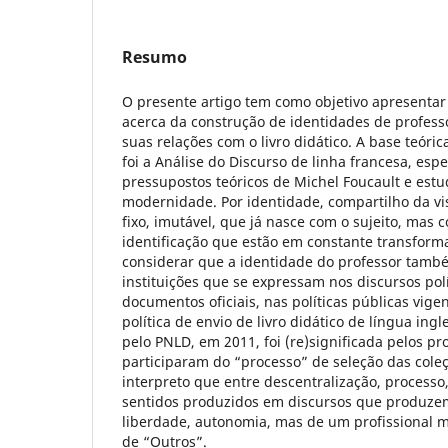
Resumo
O presente artigo tem como objetivo apresentar 
acerca da construção de identidades de profess
suas relações com o livro didático. A base teóri
foi a Análise do Discurso de linha francesa, esp
pressupostos teóricos de Michel Foucault e estud
modernidade. Por identidade, compartilho da vi
fixo, imutável, que já nasce com o sujeito, mas
identificação que estão em constante transform
considerar que a identidade do professor també
instituições que se expressam nos discursos pol
documentos oficiais, nas políticas públicas vige
política de envio de livro didático de língua ingl
pelo PNLD, em 2011, foi (re)significada pelos pr
participaram do “processo” de seleção das cole
interpreto que entre descentralização, processo,
sentidos produzidos em discursos que produzem
liberdade, autonomia, mas de um profissional m
de “Outros”.