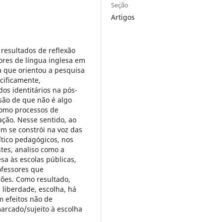
Seção
Artigos
resultados de reflexão
ores de língua inglesa em
ca que orientou a pesquisa
ecificamente,
os identitários na pós-
são de que não é algo
 como processos de
ação. Nesse sentido, ao
m se constrói na voz das
ítico pedagógicos, nos
ntes, analiso como a
esa às escolas públicas,
ofessores que
ções. Como resultado,
 liberdade, escolha, há
 efeitos não de
arcado/sujeito à escolha