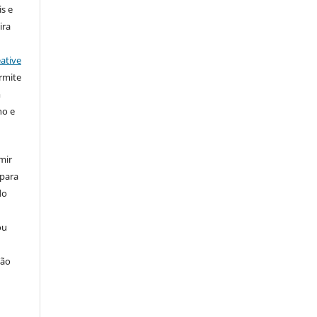
s e
ira
ative
rmite
m
ho e
mir
 para
do
ou
ção