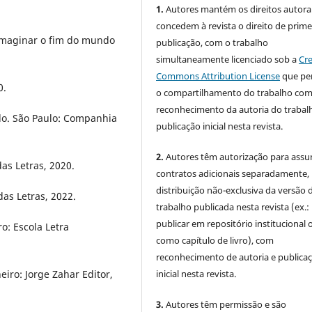
1.
Autores mantém os direitos autorai
concedem à revista o direito de prime
l imaginar o fim do mundo
publicação, com o trabalho
simultaneamente licenciado sob a
Cre
Commons Attribution License
que pe
0.
o compartilhamento do trabalho co
reconhecimento da autoria do trabal
do. São Paulo: Companhia
publicação inicial nesta revista.
2.
Autores têm autorização para assu
das Letras, 2020.
contratos adicionais separadamente,
distribuição não-exclusiva da versão 
das Letras, 2022.
trabalho publicada nesta revista (ex.:
publicar em repositório institucional 
o: Escola Letra
como capítulo de livro), com
reconhecimento de autoria e publica
inicial nesta revista.
neiro: Jorge Zahar Editor,
3.
Autores têm permissão e são