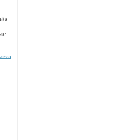
u
l) a
erar
Acesso