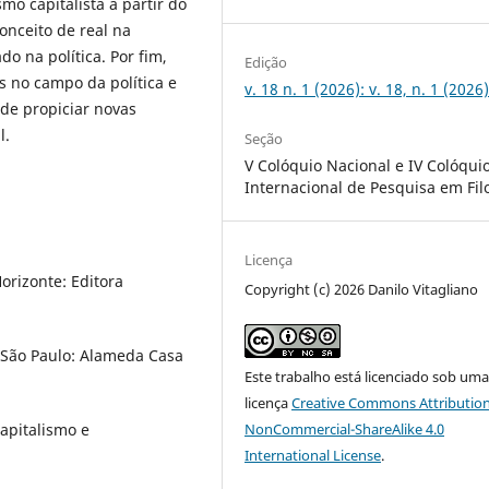
mo capitalista a partir do
onceito de real na
o na política. Por fim,
Edição
s no campo da política e
v. 18 n. 1 (2026): v. 18, n. 1 (2026
de propiciar novas
l.
Seção
V Colóquio Nacional e IV Colóqui
Internacional de Pesquisa em Fil
Licença
orizonte: Editora
Copyright (c) 2026 Danilo Vitagliano
. São Paulo: Alameda Casa
Este trabalho está licenciado sob um
licença
Creative Commons Attribution
NonCommercial-ShareAlike 4.0
capitalismo e
International License
.