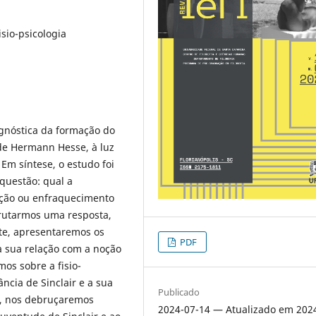
sio-psicologia
gnóstica da formação do
 de Hermann Hesse, à luz
Em síntese, o estudo foi
questão: qual a
vação ou enfraquecimento
crutarmos uma resposta,
e, apresentaremos os
PDF
a sua relação com a noção
os sobre a fisio-
ncia de Sinclair e a sua
Publicado
m, nos debruçaremos
2024-07-14 — Atualizado em 202