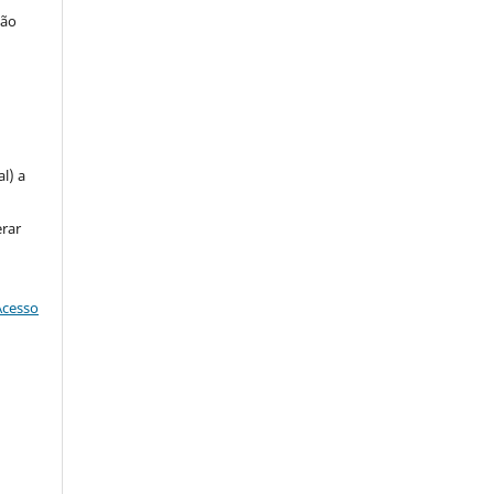
ção
u
l) a
erar
Acesso