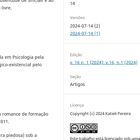
juventude de Sinclair e ao
14
livre.
Versões
2024-07-14 (2)
2024-07-14 (1)
Edição
a em Psicologia pela
v. 16 n. 1 (2024): v.16, n.1 (2024)
co-existencial pelo
Seção
Artigos
Licença
Copyright (c) 2024 Katieli Pereira
m romance de formação
2011.
ira piedosa) sob a
Este trabalho está licenciado sob um