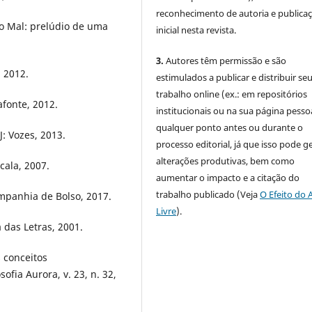
reconhecimento de autoria e publica
o Mal: prelúdio de uma
inicial nesta revista.
3.
Autores têm permissão e são
, 2012.
estimulados a publicar e distribuir se
trabalho online (ex.: em repositórios
afonte, 2012.
institucionais ou na sua página pessoa
qualquer ponto antes ou durante o
J: Vozes, 2013.
processo editorial, já que isso pode g
alterações produtivas, bem como
cala, 2007.
aumentar o impacto e a citação do
trabalho publicado (Veja
O Efeito do 
ompanhia de Bolso, 2017.
Livre
).
 das Letras, 2001.
 conceitos
ofia Aurora, v. 23, n. 32,