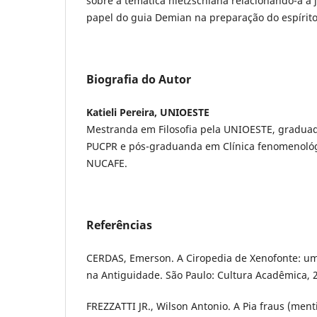
sobre a temática nietzschiana relacionando-a à 
papel do guia Demian na preparação do espírito 
Biografia do Autor
Katieli Pereira, UNIOESTE
Mestranda em Filosofia pela UNIOESTE, graduad
PUCPR e pós-graduanda em Clínica fenomenológi
NUCAFE.
Referências
CERDAS, Emerson. A Ciropedia de Xenofonte: u
na Antiguidade. São Paulo: Cultura Acadêmica, 
FREZZATTI JR., Wilson Antonio. A Pia fraus (ment