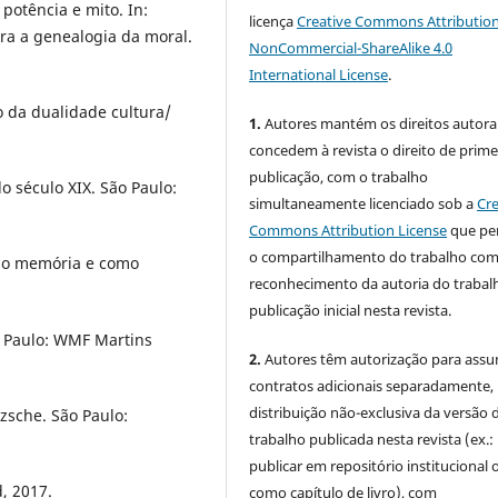
potência e mito. In:
licença
Creative Commons Attribution
ra a genealogia da moral.
NonCommercial-ShareAlike 4.0
International License
.
ão da dualidade cultura/
1.
Autores mantém os direitos autorai
concedem à revista o direito de prime
publicação, com o trabalho
do século XIX. São Paulo:
simultaneamente licenciado sob a
Cre
Commons Attribution License
que pe
o compartilhamento do trabalho co
mo memória e como
reconhecimento da autoria do trabal
publicação inicial nesta revista.
o Paulo: WMF Martins
2.
Autores têm autorização para assu
contratos adicionais separadamente,
distribuição não-exclusiva da versão 
zsche. São Paulo:
trabalho publicada nesta revista (ex.:
publicar em repositório institucional 
, 2017.
como capítulo de livro), com