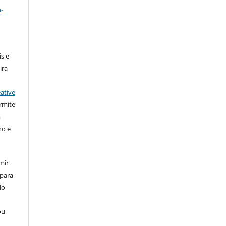
-
s e
ira
ative
rmite
m
ho e
mir
 para
do
ou