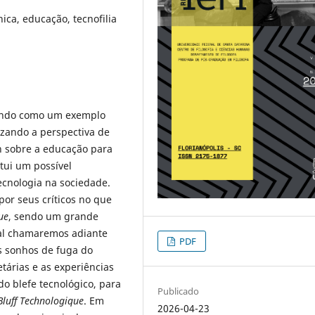
nica, educação, tecnofilia
mundo como um exemplo
izando a perspectiva de
an sobre a educação para
itui um possível
ecnologia na sociedade.
or seus críticos no que
ue
, sendo um grande
qual chamaremos adiante
PDF
os sonhos de fuga do
tárias e as experiências
o blefe tecnológico, para
Publicado
Bluff Technologique
. Em
2026-04-23