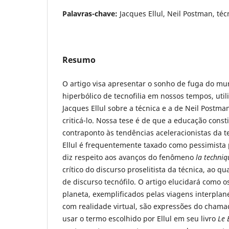
Palavras-chave:
Jacques Ellul, Neil Postman, téc
Resumo
O artigo visa apresentar o sonho de fuga do 
hiperbólico de tecnofilia em nossos tempos, util
Jacques Ellul sobre a técnica e a de Neil Postm
criticá-lo. Nossa tese é de que a educação const
contraponto às tendências aceleracionistas da t
Ellul é frequentemente taxado como pessimista p
diz respeito aos avanços do fenômeno
la techniq
crítico do discurso proselitista da técnica, ao 
de discurso tecnófilo. O artigo elucidará como 
planeta, exemplificados pelas viagens interplane
com realidade virtual, são expressões do chamad
usar o termo escolhido por Ellul em seu livro
Le 