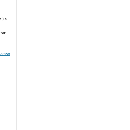
u
l) a
erar
Acesso