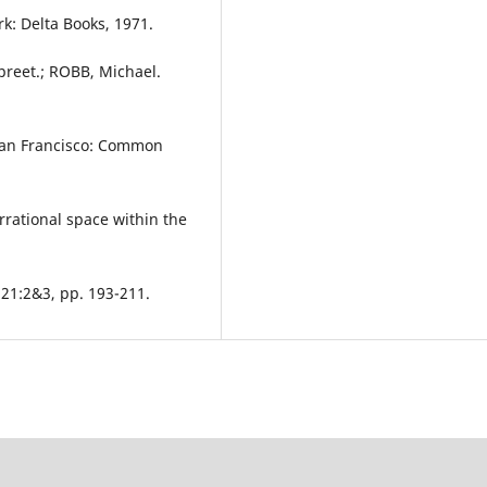
rk: Delta Books, 1971.
preet.; ROBB, Michael.
San Francisco: Common
rrational space within the
 21:2&3, pp. 193-211.