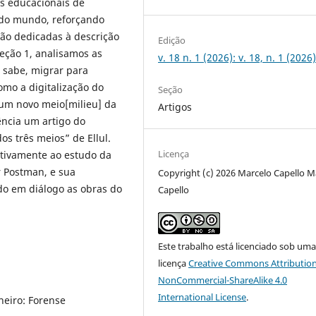
s educacionais de
do mundo, reforçando
são dedicadas à descrição
Edição
eção 1, analisamos as
v. 18 n. 1 (2026): v. 18, n. 1 (2026
 sabe, migrar para
omo a digitalização do
Seção
 um novo meio[milieu] da
Artigos
ência um artigo do
os três meios” de Ellul.
Licença
ctivamente ao estudo da
r Postman, e sua
Copyright (c) 2026 Marcelo Capello M
do em diálogo as obras do
Capello
Este trabalho está licenciado sob um
licença
Creative Commons Attribution
NonCommercial-ShareAlike 4.0
International License
.
eiro: Forense