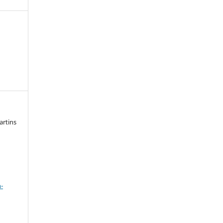
)
artins
a
-