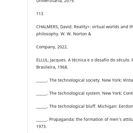
Universitária, 2019.
113
CHALMERS, David. Reality+: virtual worlds and t
philosophy. W. W. Norton &
Company, 2022.
ELLUL, Jacques. A técnica e o desafio do século. R
Brasileira, 1968.
______. The technological society. New York: Vint
______. The technological system. New York: Con
______. The technological bluff. Michigan: Eerds
______. Propaganda: the formation of men’s attit
1973.