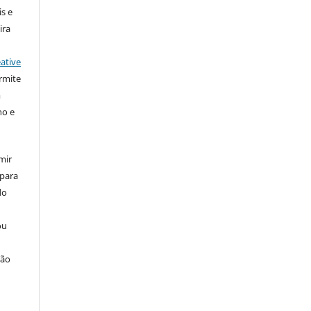
s e
ira
ative
rmite
m
ho e
mir
 para
do
ou
ção