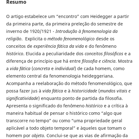
Resumo
O artigo estabelece um “encontro” com Heidegger a partir
da primeira parte, da primeira preleção do semestre de
inverno de 1920/1921 -
Introdução à fenomenologia da
religião
. Explicita o
método fenomenológico
desde os
conceitos de
experiência fática da vida
e do fenômeno
histórico
. Elucida a peculiaridade dos
conceitos filosóficos
e a
diferença de princípio que há entre
filosofia e ciência
. Mostra
a
vida fática
(
concreta
e
individual
) de cada homem, como
elemento central da fenomenologia heideggeriana.
Acompanha a reelaboração do método fenomenológico, que
possa fazer jus à
vida fática
e à
historicidade
(
mundos vitais e
significatividade
)
enquanto
ponto de partida da filosofia.
Apresenta o significado do fenômeno
histórico
e a crítica à
maneira habitual de pensar o histórico como “algo que
transcorre no tempo” ou como “uma propriedade geral
aplicável a todo objeto temporal” e àqueles que tomam o
homem por
objeto.
Conclui-se que as vias de afirmação da