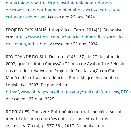
municipio-de-porto-alegre-institui-o-plano-diretor-de-
desenvolvimento-urbano-ambiental-de-porto-alegre-e-da-
outras-providencias
. Acesso em: 26 nov. 2024.
PROJETO CAIS MAUÁ. Infográficos.Terra. 2014[?]. Disponível
em:
https://www.terra.com.br/noticias/infograficos/projeto-
cais-maua/index.htm
. Acesso em: 26 nov. 2024.
RIO GRANDE DO SUL. Decreto n° 45.187, de 27 de julho de
2007, que Institui a Comissão Técnica de Avaliação e Seleção
dos estudos relativos ao Projeto de Revitalização do Cais
Mauá e dá outras providências. Porto Alegre: Assembleia
Legislativa, 2007. Disponível em:
https://www.al.rs.gov.br/filerepository/repLegis/arquivos/DEC
Acesso em: 27 mar. 2025.
RODRIGUES, Donizete. Patrimônio cultural, memória social e
identidade: interconexões entre os conceitos. Letras
escreve, v. 7, n. 4, p. 337-361, 2017. Disponível em: