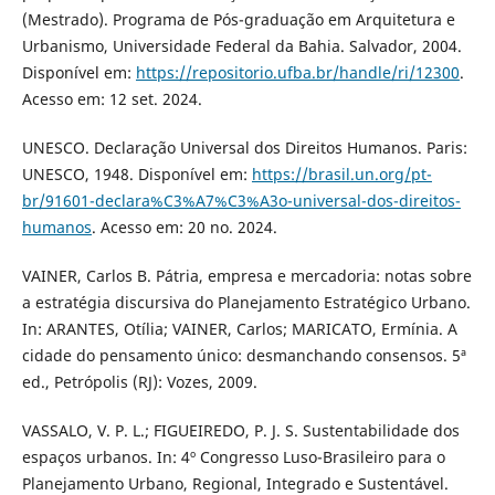
(Mestrado). Programa de Pós-graduação em Arquitetura e
Urbanismo, Universidade Federal da Bahia. Salvador, 2004.
Disponível em:
https://repositorio.ufba.br/handle/ri/12300
.
Acesso em: 12 set. 2024.
UNESCO. Declaração Universal dos Direitos Humanos. Paris:
UNESCO, 1948. Disponível em:
https://brasil.un.org/pt-
br/91601-declara%C3%A7%C3%A3o-universal-dos-direitos-
humanos
. Acesso em: 20 no. 2024.
VAINER, Carlos B. Pátria, empresa e mercadoria: notas sobre
a estratégia discursiva do Planejamento Estratégico Urbano.
In: ARANTES, Otília; VAINER, Carlos; MARICATO, Ermínia. A
cidade do pensamento único: desmanchando consensos. 5ª
ed., Petrópolis (RJ): Vozes, 2009.
VASSALO, V. P. L.; FIGUEIREDO, P. J. S. Sustentabilidade dos
espaços urbanos. In: 4º Congresso Luso-Brasileiro para o
Planejamento Urbano, Regional, Integrado e Sustentável.