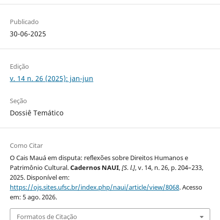
Publicado
30-06-2025
Edição
v. 14 n. 26 (2025): jan-jun
Seção
Dossiê Temático
Como Citar
O Cais Mauá em disputa: reflexões sobre Direitos Humanos e
Patrimônio Cultural.
Cadernos NAUI
,
[S. l.]
, v. 14, n. 26, p. 204–233,
2025. Disponível em:
https://ojs.sites.ufsc.br/index.php/naui/article/view/8068
. Acesso
em: 5 ago. 2026.
Formatos de Citação