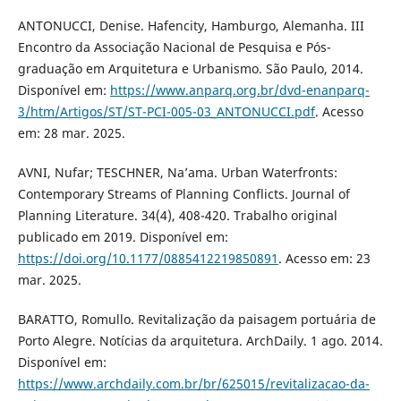
ANTONUCCI, Denise. Hafencity, Hamburgo, Alemanha. III
Encontro da Associação Nacional de Pesquisa e Pós-
graduação em Arquitetura e Urbanismo. São Paulo, 2014.
Disponível em:
https://www.anparq.org.br/dvd-enanparq-
3/htm/Artigos/ST/ST-PCI-005-03_ANTONUCCI.pdf
. Acesso
em: 28 mar. 2025.
AVNI, Nufar; TESCHNER, Na’ama. Urban Waterfronts:
Contemporary Streams of Planning Conflicts. Journal of
Planning Literature. 34(4), 408-420. Trabalho original
publicado em 2019. Disponível em:
https://doi.org/10.1177/0885412219850891
. Acesso em: 23
mar. 2025.
BARATTO, Romullo. Revitalização da paisagem portuária de
Porto Alegre. Notícias da arquitetura. ArchDaily. 1 ago. 2014.
Disponível em:
https://www.archdaily.com.br/br/625015/revitalizacao-da-