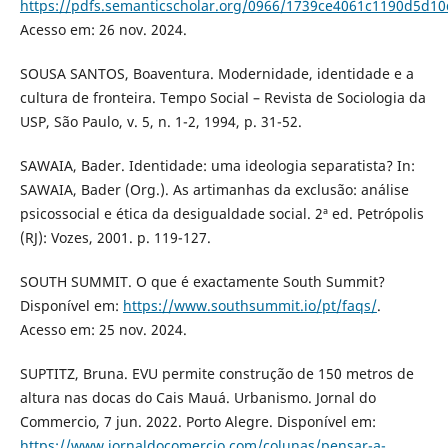
https://pdfs.semanticscholar.org/0966/1739ce4061c1190d5d1
Acesso em: 26 nov. 2024.
SOUSA SANTOS, Boaventura. Modernidade, identidade e a
cultura de fronteira. Tempo Social – Revista de Sociologia da
USP, São Paulo, v. 5, n. 1-2, 1994, p. 31-52.
SAWAIA, Bader. Identidade: uma ideologia separatista? In:
SAWAIA, Bader (Org.). As artimanhas da exclusão: análise
psicossocial e ética da desigualdade social. 2ª ed. Petrópolis
(RJ): Vozes, 2001. p. 119-127.
SOUTH SUMMIT. O que é exactamente South Summit?
Disponível em:
https://www.southsummit.io/pt/faqs/
.
Acesso em: 25 nov. 2024.
SUPTITZ, Bruna. EVU permite construção de 150 metros de
altura nas docas do Cais Mauá. Urbanismo. Jornal do
Commercio, 7 jun. 2022. Porto Alegre. Disponível em:
https://www.jornaldocomercio.com/colunas/pensar-a-