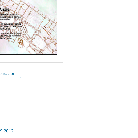
para abrir
2
S 2012