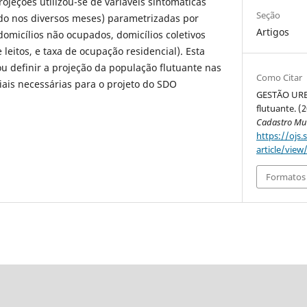
ojeções utilizou-se de variáveis sintomáticas
Seção
ido nos diversos meses) parametrizadas por
Artigos
domicílios não ocupados, domicílios coletivos
leitos, e taxa de ocupação residencial). Esta
ou definir a projeção da população flutuante nas
Como Citar
riais necessárias para o projeto do SDO
GESTÃO URB
flutuante. (
Cadastro Mult
https://ojs.
article/view
Formatos 