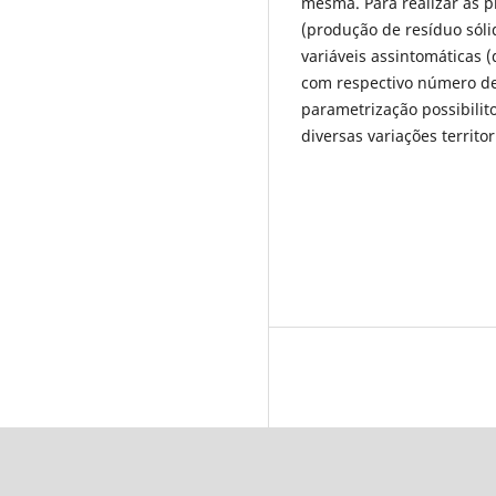
mesma. Para realizar as pr
(produção de resíduo sól
variáveis assintomáticas (
com respectivo número de 
parametrização possibilit
diversas variações territo