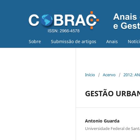
Sobre
Submissão de artigos
Anais
Notíc
Início
/
Acervo
/
2012: AN
GESTÃO URBANA
Antonio Guarda
Universidade Federal de Sant