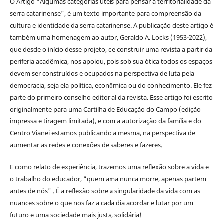
O Artigo "Algumas categorias úteis para pensar a territorialidade da
serra catarinense", é um texto importante para compreensão da
cultura e identidade da serra catarinense. A publicação deste artigo é
também uma homenagem ao autor, Geraldo A. Locks (1953-2022),
que desde o início desse projeto, de construir uma revista a partir da
periferia acadêmica, nos apoiou, pois sob sua ótica todos os espaços
devem ser construídos e ocupados na perspectiva de luta pela
democracia, seja ela política, econômica ou do conhecimento. Ele fez
parte do primeiro conselho editorial da revista. Esse artigo foi escrito
originalmente para uma Cartilha de Educação do Campo (edição
impressa e tiragem limitada), e com a autorização da família e do
Centro Vianei estamos publicando a mesma, na perspectiva de
aumentar as redes e conexões de saberes e fazeres.
E como relato de experiência, trazemos uma reflexão sobre a vida e
o trabalho do educador, "quem ama nunca morre, apenas partem
antes de nós" . É a reflexão sobre a singularidade da vida com as
nuances sobre o que nos faz a cada dia acordar e lutar por um
futuro e uma sociedade mais justa, solidária!