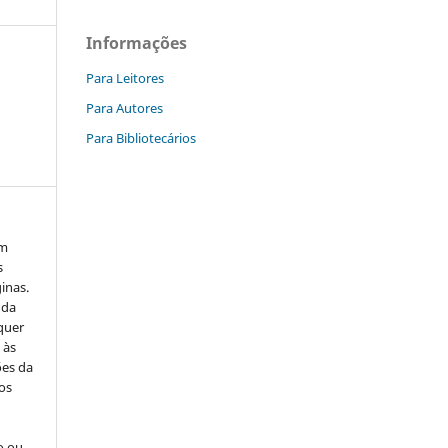
Informações
Para Leitores
Para Autores
Para Bibliotecários
em
s
inas.
 da
quer
 às
ões da
os
o ou