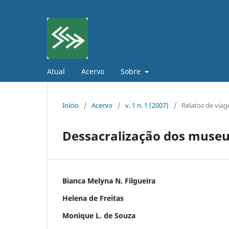
Atual
Acervo
Sobre
Início
/
Acervo
/
v. 1 n. 1 (2007)
/
Relatos de via
Dessacralização dos muse
Bianca Melyna N. Filgueira
Helena de Freitas
Monique L. de Souza