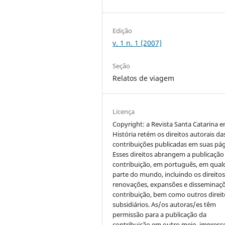
Edição
v. 1 n. 1 (2007)
Seção
Relatos de viagem
Licença
Copyright: a Revista Santa Catarina 
História retém os direitos autorais da
contribuições publicadas em suas pág
Esses direitos abrangem a publicação
contribuição, em português, em qual
parte do mundo, incluindo os direitos
renovações, expansões e disseminaç
contribuição, bem como outros direit
subsidiários. As/os autoras/es têm
permissão para a publicação da
contribuição em outro meio, impress