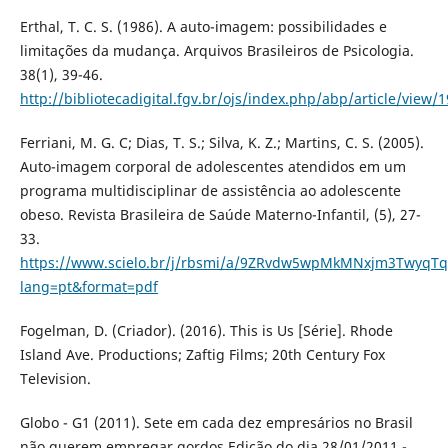
Erthal, T. C. S. (1986). A auto-imagem: possibilidades e
limitações da mudança. Arquivos Brasileiros de Psicologia.
38(1), 39-46.
http://bibliotecadigital.fgv.br/ojs/index.php/abp/article/view
Ferriani, M. G. C; Dias, T. S.; Silva, K. Z.; Martins, C. S. (2005).
Auto-imagem corporal de adolescentes atendidos em um
programa multidisciplinar de assistência ao adolescente
obeso. Revista Brasileira de Saúde Materno-Infantil, (5), 27-
33.
https://www.scielo.br/j/rbsmi/a/9ZRvdw5wpMkMNxjm3TwyqTq
lang=pt&format=pdf
Fogelman, D. (Criador). (2016). This is Us [Série]. Rhode
Island Ave. Productions; Zaftig Films; 20th Century Fox
Television.
Globo - G1 (2011). Sete em cada dez empresários no Brasil
não querem empregar gordos Edição do dia 28/01/2011 -