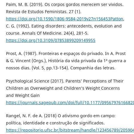
Paim, M. B. (2019). Os corpos gordos merecem ser vividos.
Revista de Estudos Feministas. 27 (1).
https://doi.org/10.1590/1806-9584-2019v27n156453Patton
,
C. G. (1992). Eating disorders: antecedents, evolution and
course. Annals Of Medicine. 24(4), 281-5.
https://doi.org/10.3109/07853899209149955
Prost, A. (1987). Fronteiras e espaços do privado. In A. Prost
& G. Vincent (Orgs.), História da vida privada da 1ª guerra a
nossos dias. (Vol. 5, pp.13-154). Companhia das letras.
Psychological Science (2017). Parents’ Perceptions of Their
Children as Overweight and Children’s Weight Concerns
and Weight Gain
https://journals.sagepub.com/doi/full/10.1177/0956797616682
Rangel, N. F. de A. (2018) O ativismo gordo em campo:
política, identidade e construção de significados.
https://repositorio.ufsc.br/bitstream/handle/123456789/2059