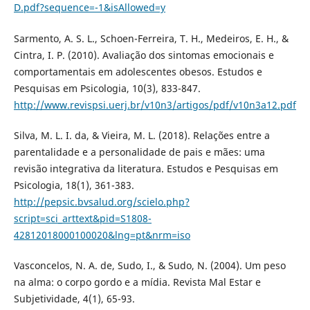
D.pdf?sequence=-1&isAllowed=y
Sarmento, A. S. L., Schoen-Ferreira, T. H., Medeiros, E. H., &
Cintra, I. P. (2010). Avaliação dos sintomas emocionais e
comportamentais em adolescentes obesos. Estudos e
Pesquisas em Psicologia, 10(3), 833-847.
http://www.revispsi.uerj.br/v10n3/artigos/pdf/v10n3a12.pdf
Silva, M. L. I. da, & Vieira, M. L. (2018). Relações entre a
parentalidade e a personalidade de pais e mães: uma
revisão integrativa da literatura. Estudos e Pesquisas em
Psicologia, 18(1), 361-383.
http://pepsic.bvsalud.org/scielo.php?
script=sci_arttext&pid=S1808-
42812018000100020&lng=pt&nrm=iso
Vasconcelos, N. A. de, Sudo, I., & Sudo, N. (2004). Um peso
na alma: o corpo gordo e a mídia. Revista Mal Estar e
Subjetividade, 4(1), 65-93.