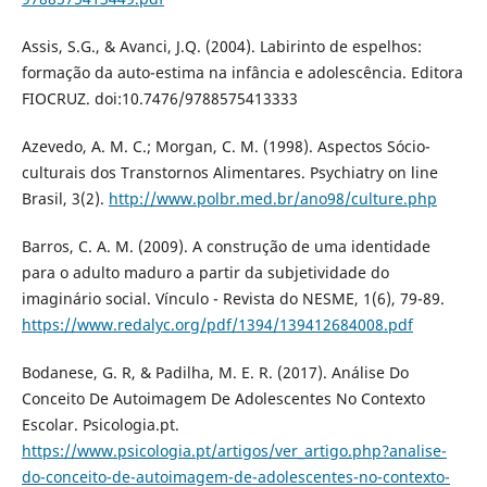
Assis, S.G., & Avanci, J.Q. (2004). Labirinto de espelhos:
formação da auto-estima na infância e adolescência. Editora
FIOCRUZ. doi:10.7476/9788575413333
Azevedo, A. M. C.; Morgan, C. M. (1998). Aspectos Sócio-
culturais dos Transtornos Alimentares. Psychiatry on line
Brasil, 3(2).
http://www.polbr.med.br/ano98/culture.php
Barros, C. A. M. (2009). A construção de uma identidade
para o adulto maduro a partir da subjetividade do
imaginário social. Vínculo - Revista do NESME, 1(6), 79-89.
https://www.redalyc.org/pdf/1394/139412684008.pdf
Bodanese, G. R, & Padilha, M. E. R. (2017). Análise Do
Conceito De Autoimagem De Adolescentes No Contexto
Escolar. Psicologia.pt.
https://www.psicologia.pt/artigos/ver_artigo.php?analise-
do-conceito-de-autoimagem-de-adolescentes-no-contexto-