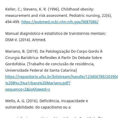
Keller, C.; Stevens, K. R. (1996). Childhood obesity:
measurement and risk assessment. Pediatric nursing, 22(6),
494-499.
https://pubmed.ncbi.nlm.nih.gov/9087086/
Manual diagnóstico e estatístico de transtornos mentais:
DSM-V. (2014). Artmed.
Mariano, B. (2019). Da Patologização Do Corpo Gordo À
Cirurgia Bariátrica: Reflexões A Partir Do Debate Sobre
Gordofobia. [Trabalho de conclusão de residência,
Universidade Federal de Santa Catarina]
https://repositorio.ufsc.br/bitstream/handle/123456789/2039
%20B%c3%a1rbara%20Mariano.pdf?
sequence=2&isAllowed=y
Mello, A. G. (2016). Deficiência, incapacidade e
vulnerabilidade: do capacitismo ou a