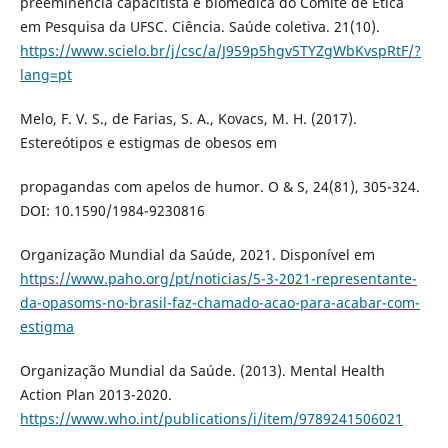
preeminência capacitista e biomédica do Comitê de Ética
em Pesquisa da UFSC. Ciência. Saúde coletiva. 21(10).
https://www.scielo.br/j/csc/a/J959p5hgv5TYZgWbKvspRtF/?
lang=pt
Melo, F. V. S., de Farias, S. A., Kovacs, M. H. (2017).
Estereótipos e estigmas de obesos em
propagandas com apelos de humor. O & S, 24(81), 305-324.
DOI: 10.1590/1984-9230816
Organização Mundial da Saúde, 2021. Disponível em
https://www.paho.org/pt/noticias/5-3-2021-representante-
da-opasoms-no-brasil-faz-chamado-acao-para-acabar-com-
estigma
Organização Mundial da Saúde. (2013). Mental Health
Action Plan 2013-2020.
https://www.who.int/publications/i/item/9789241506021