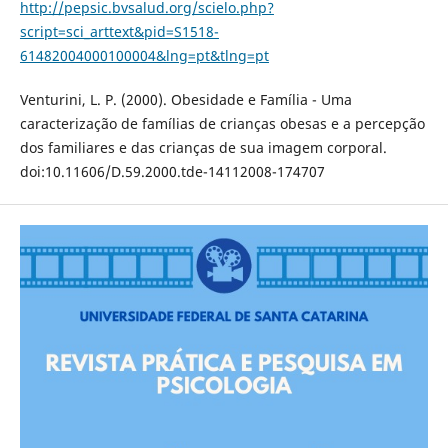
http://pepsic.bvsalud.org/scielo.php?
script=sci_arttext&pid=S1518-
61482004000100004&lng=pt&tlng=pt
Venturini, L. P. (2000). Obesidade e Família - Uma
caracterização de famílias de crianças obesas e a percepção
dos familiares e das crianças de sua imagem corporal.
doi:10.11606/D.59.2000.tde-14112008-174707