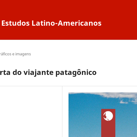
de Estudos Latino-Americanos
ráficos e imagens
rta do viajante patagônico