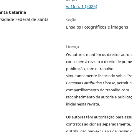
v. 16 n. 1 (2026)
anta Catarina
rsidade Federal de Santa
Seção
Ensaios Fotográficos e imagens
Licença
Os autores
mantêm os direitos autora
concedem à revista o direito de prime
publicação, com o trabalho
simultaneamente licenciado sob a
Cre
Commons Attribution License
, permiti
compartilhamento do trabalho com
reconhecimento da autoria e publica
inicial nesta revista.
Os autores têm autorização para ass
contratos adicionais separadamente,
distribuição não-exclusiva da versão 