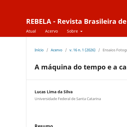
REBELA - Revista Brasileira 
Atual
Acervo
Sobre
Início
/
Acervo
/
v. 16 n. 1 (2026)
/
Ensaios Fotog
A máquina do tempo e a ca
Lucas Lima da Silva
Universidade Federal de Santa Catarina
Resumo