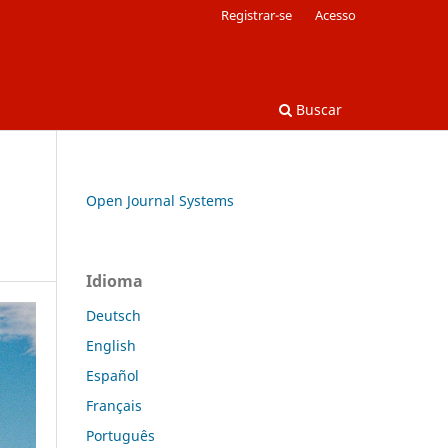
Registrar-se
Acesso
Buscar
Open Journal Systems
Idioma
Deutsch
English
Español
Français
Português