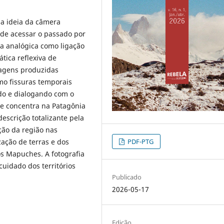
 da ideia da câmera
de acessar o passado por
ra analógica como ligação
tica reflexiva de
magens produzidas
o fissuras temporais
do e dialogando com o
 se concentra na Patagônia
descrição totalizante pela
ção da região nas
PDF-PTG
zação de terras e dos
os Mapuches. A fotografia
uidado dos territórios
Publicado
2026-05-17
Edição