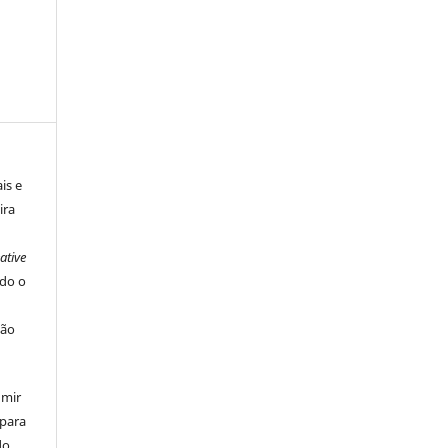
is e
ira
ative
ndo o
ção
umir
 para
do