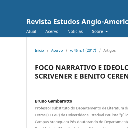
Revista Estudos Anglo-Ameri
Atual
Acervo
Notícias
Sobre
Início
/
Acervo
/
v. 46 n. 1 (2017)
/
Artigos
FOCO NARRATIVO E IDEOLO
SCRIVENER E BENITO CERE
Bruno Gambarotto
Professor substituto do Departamento de Literatura da
Letras (FCLAR) da Universidade Estadual Paulista "Júli
Campus Araraquara Pós-doutorando do Departamento