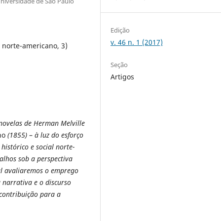
Universidade de São Paulo
Edição
v. 46 n. 1 (2017)
 norte-americano, 3)
Seção
Artigos
novelas de Herman Melville
no
(1855)
–
à luz do esforço
histórico e social norte-
alhos sob a perspectiva
al avaliaremos o emprego
 narrativa e o discurso
 contribuição para a