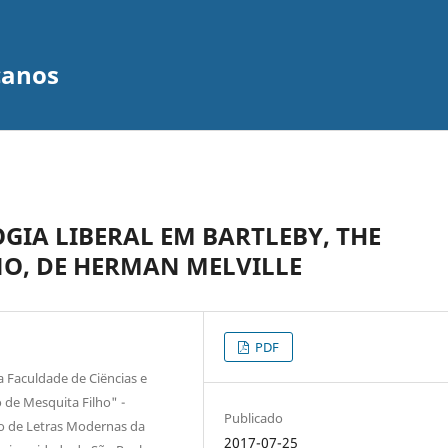
canos
GIA LIBERAL EM BARTLEBY, THE
NO, DE HERMAN MELVILLE
PDF
 Faculdade de Ciëncias e
o de Mesquita Filho" -
Publicado
 de Letras Modernas da
2017-07-25