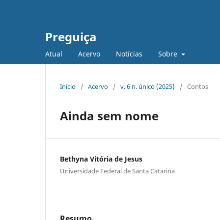
Preguiça
Atual
Acervo
Notícias
Sobre
Início
/
Acervo
/
v. 6 n. único (2025)
/
Contos
Ainda sem nome
Bethyna Vitória de Jesus
Universidade Federal de Santa Catarina
Resumo