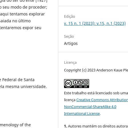
ogia do ser do ente [1927]
do seu modo de proceder;
 aqui tentamos explorar
Edição
aiada no último
v. 15 n. 1 (2023): v.15, n.1 (2023)
 tentaremos expor seu
Seção
Artigos
Licença
Copyright (c) 2023 Anderson Kaue Pl
e Federal de Santa
pela mesma universidade.
Este trabalho está licenciado sob um
licença
Creative Commons Attribution
NonCommercial-ShareAlike 4.0
International License
.
omenology of the
1.
Autores mantém os direitos autorai