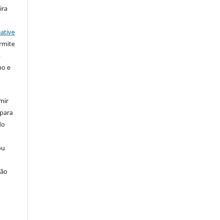
ira
ative
rmite
m
ho e
mir
 para
do
ou
ção
u