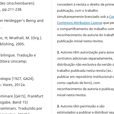
 des Unscheinbaren).
concedem à revista o direito de prime
, pp.211-238.
publicação, com o trabalho
simultaneamente licenciado sob a
Cre
on Heidegger’s Being and
Commons Attribution License
que pe
1.
o compartilhamento do trabalho co
reconhecimento da autoria do trabal
, H; Wrathall, M. (Org.).
publicação inicial nesta revista.
blishing, 2005.
2.
Autores têm autorização para assu
bilingue. Tradução e
contratos adicionais separadamente,
Editora Unicamp;
distribuição não-exclusiva da versão 
trabalho publicada nesta revista (ex.:
publicar em repositório institucional 
ologia [1927, GA24].
como capítulo de livro), com
: Vozes, 2012a.
reconhecimento de autoria e publica
inicial nesta revista.
Seminare [GA15]. Frankfurt
usgabe, Band 15)
3.
Autores têm permissão e são
 seminars. Traduzido por
estimulados a publicar e distribuir se