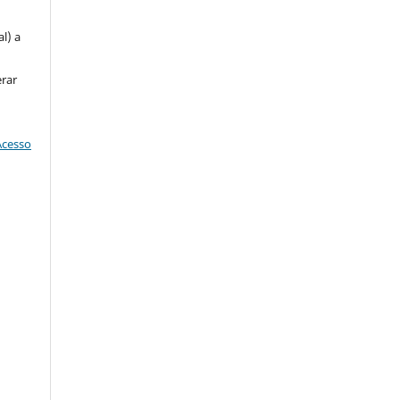
l) a
erar
Acesso