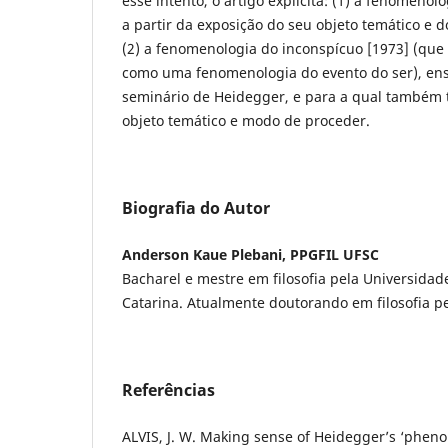
esse intento, o artigo explicita: (1) a fenomenol
a partir da exposição do seu objeto temático e 
(2) a fenomenologia do inconspícuo [1973] (que
como uma fenomenologia do evento do ser), ens
seminário de Heidegger, e para a qual também
objeto temático e modo de proceder.
Biografia do Autor
Anderson Kaue Plebani, PPGFIL UFSC
Bacharel e mestre em filosofia pela Universidad
Catarina. Atualmente doutorando em filosofia 
Referências
ALVIS, J. W. Making sense of Heidegger’s ‘phen