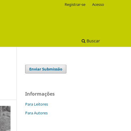
Registrar-se
Acesso
Buscar
Enviar Submissão
Informações
Para Leitores
Para Autores