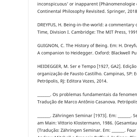
inconspicuous’ or inapparent (Phänomenologie
Continental Philosophy Revisited. Springer, 2018
DREYFUS, H. Being-in-the-world: a commentary 
Time, Division I. Cambridge: The MIT Press, 199
GUIGNON, C. The History of Being. Em: H. Dreyfus
A companion to Heidegger. Oxford: Blackwell Pu
HEIDEGGER, M. Ser e Tempo [1927, GA2]. Edição 
organização de Fausto Castilho. Campinas, SP: 
Petrópolis, RJ: Editora Vozes, 2014.
_______. Os problemas fundamentais da fenomen
Tradução de Marco Antônio Casanova. Petrópolis
_______. Zähringen Seminar [1973]. Em: _______. 
am Main: Vittorio Klostermann, 1986. (Gesamta
(Tradução: Zähringen Seminar. Em: _______. Four