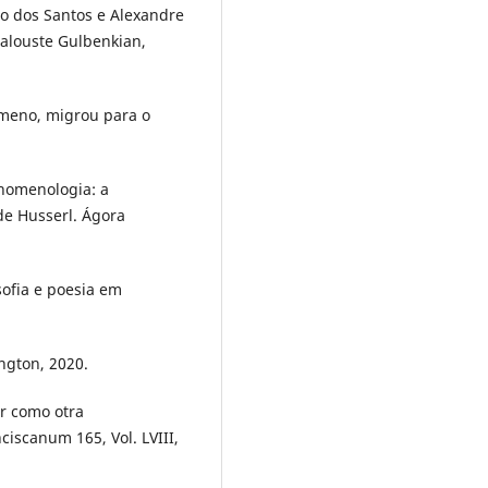
to dos Santos e Alexandre
Calouste Gulbenkian,
meno, migrou para o
enomenologia: a
e Husserl. Ágora
sofia e poesia em
ngton, 2020.
er como otra
ciscanum 165, Vol. LVIII,