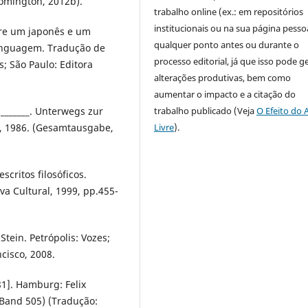
oomington, 2012b).
trabalho online (ex.: em repositórios
institucionais ou na sua página pessoa
tre um japonês e um
qualquer ponto antes ou durante o
linguagem. Tradução de
processo editorial, já que isso pode g
; São Paulo: Editora
alterações produtivas, bem como
aumentar o impacto e a citação do
 _______. Unterwegs zur
trabalho publicado (Veja
O Efeito do 
n, 1986. (Gesamtausgabe,
Livre
).
scritos filosóficos.
va Cultural, 1999, pp.455-
Stein. Petrópolis: Vozes;
ncisco, 2008.
81]. Hamburg: Felix
 Band 505) (Tradução: