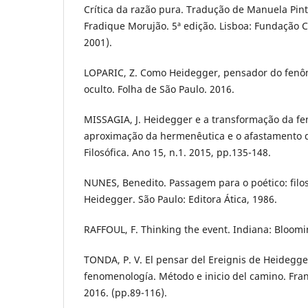
Crítica da razão pura. Tradução de Manuela Pin
Fradique Morujão. 5ª edição. Lisboa: Fundação 
2001).
LOPARIC, Z. Como Heidegger, pensador do fenô
oculto. Folha de São Paulo. 2016.
MISSAGIA, J. Heidegger e a transformação da f
aproximação da hermenêutica e o afastamento d
Filosófica. Ano 15, n.1. 2015, pp.135-148.
NUNES, Benedito. Passagem para o poético: filo
Heidegger. São Paulo: Editora Ática, 1986.
RAFFOUL, F. Thinking the event. Indiana: Bloomi
TONDA, P. V. El pensar del Ereignis de Heidegg
fenomenología. Método e inicio del camino. Fran
2016. (pp.89-116).