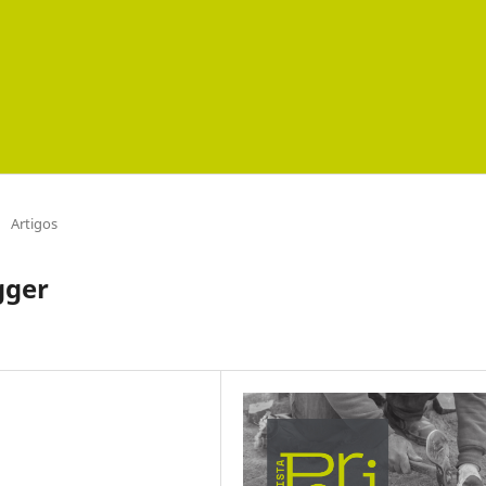
/
Artigos
gger