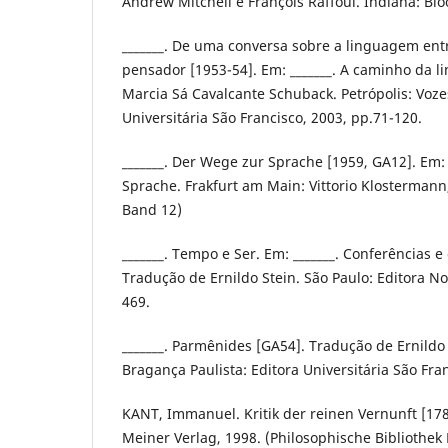
Andrew Mitchell e François Raffoul. Indiana: Bl
_______. De uma conversa sobre a linguagem en
pensador [1953-54]. Em: _______. A caminho da 
Marcia Sá Cavalcante Schuback. Petrópolis: Vozes
Universitária São Francisco, 2003, pp.71-120.
_______. Der Wege zur Sprache [1959, GA12]. Em:
Sprache. Frakfurt am Main: Vittorio Klosterman
Band 12)
_______. Tempo e Ser. Em: _______. Conferências e e
Tradução de Ernildo Stein. São Paulo: Editora No
469.
_______. Parmênides [GA54]. Tradução de Ernildo 
Bragança Paulista: Editora Universitária São Fra
KANT, Immanuel. Kritik der reinen Vernunft [17
Meiner Verlag, 1998. (Philosophische Bibliothek