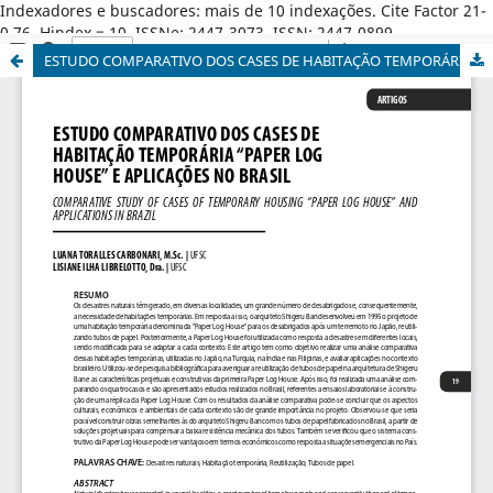
Indexadores e buscadores: mais de 10 indexações. Cite Factor 21-
0,76. Hindex = 10. ISSNe: 2447-3073. ISSN: 2447-0899.
ESTUDO COMPARATIVO DOS CASES DE HABITAÇÃO TEMPORÁRIA “PAPER LOG HOUSE” E APLICAÇÕES NO BRASIL