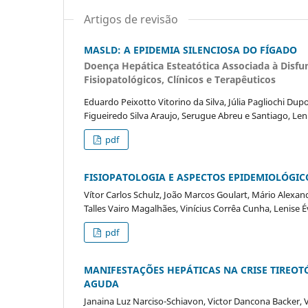
Artigos de revisão
MASLD: A EPIDEMIA SILENCIOSA DO FÍGADO
Doença Hepática Esteatótica Associada à Disfu
Fisiopatológicos, Clínicos e Terapêuticos
Eduardo Peixotto Vitorino da Silva, Júlia Pagliochi Du
Figueiredo Silva Araujo, Serugue Abreu e Santiago, Le
pdf
FISIOPATOLOGIA E ASPECTOS EPIDEMIOLÓGI
Vítor Carlos Schulz, João Marcos Goulart, Mário Alexa
Talles Vairo Magalhães, Vinícius Corrêa Cunha, Lenise
pdf
MANIFESTAÇÕES HEPÁTICAS NA CRISE TIREOT
AGUDA
Janaina Luz Narciso-Schiavon, Victor Dancona Backer, 