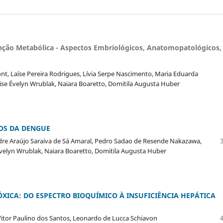
nção Metabólica -
Aspectos Embriológicos, Anatomopatológicos,
pont, Laíse Pereira Rodrigues, Lívia Serpe Nascimento, Maria Eduarda
nise Évelyn Wrublak, Naiara Boaretto, Domitila Augusta Huber
COS DA DENGUE
ndre Araújo Saraiva de Sá Amaral, Pedro Sadao de Resende Nakazawa,
 Évelyn Wrublak, Naiara Boaretto, Domitila Augusta Huber
ÓXICA:
DO ESPECTRO BIOQUÍMICO À
INSUFICIÊNCIA HEPÁTICA
Vitor Paulino dos Santos, Leonardo de Lucca Schiavon