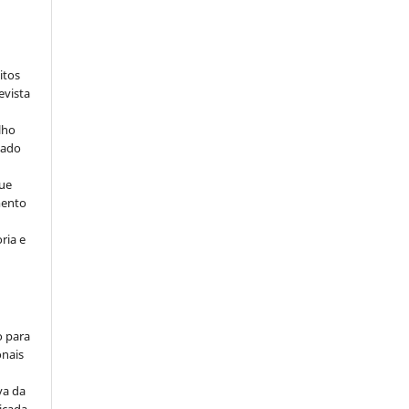
:
itos
evista
lho
iado
ue
mento
ria e
o para
onais
va da
icada