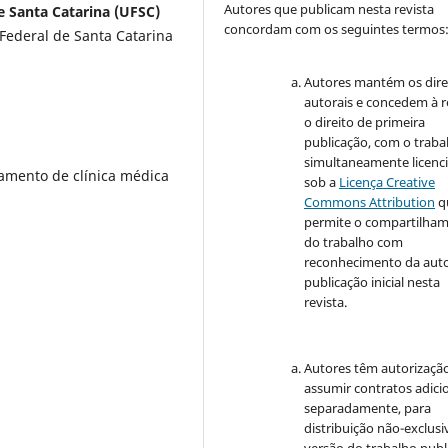
Autores que publicam nesta revista
e Santa Catarina (UFSC)
concordam com os seguintes termos
Federal de Santa Catarina
Autores mantém os dire
autorais e concedem à r
o direito de primeira
publicação, com o traba
simultaneamente licenc
tamento de clínica médica
sob a
Licença Creative
Commons Attribution
q
permite o compartilha
do trabalho com
reconhecimento da auto
publicação inicial nesta
revista.
Autores têm autorizaçã
assumir contratos adici
separadamente, para
distribuição não-exclusi
versão do trabalho publ