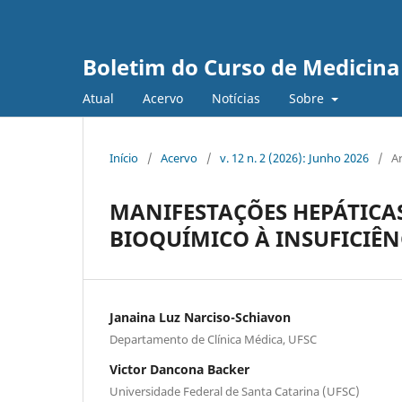
Boletim do Curso de Medicina
Atual
Acervo
Notícias
Sobre
Início
/
Acervo
/
v. 12 n. 2 (2026): Junho 2026
/
Ar
MANIFESTAÇÕES HEPÁTICAS
BIOQUÍMICO À
INSUFICIÊ
Janaina Luz Narciso-Schiavon
Departamento de Clínica Médica, UFSC
Victor Dancona Backer
Universidade Federal de Santa Catarina (UFSC)