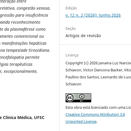
nteração entre
Edição
relativa, congestão venosa,
v. 12 n. 2 (2026): Junho 2026
gressão para insuficiência
emanda reconhecimento
Seção
nte da plasmaférese como
Artigos de revisão
atamento convencional ou
s manifestações hepáticas
na tempestade tireoidiana.
Licença
 encefalopatia permite
Copyright (c) 2026 Janaina Luz Narcis
égias terapêuticas
Schiavon, Victor Dancona Backer, Vito
e, excepcionalmente,
Paulino dos Santos, Leonardo de Luc
Schiavon
Esta obra está licenciado com uma Li
Creative Commons Attribution 3.0
 Clínica Médica, UFSC
Unported License
.