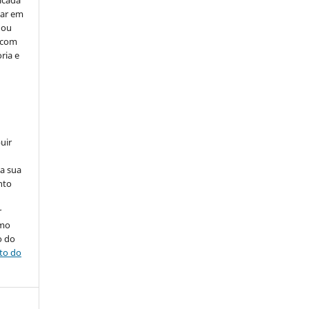
car em
 ou
, com
ria e
uir
na sua
nto
r
omo
o do
ito do