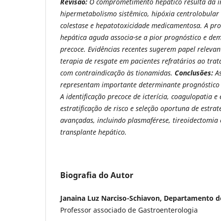
Revisão:
O comprometimento hepático resulta da i
hipermetabolismo sistêmico, hipóxia centrolobular 
colestase e hepatotoxicidade medicamentosa. A pro
hepática aguda associa-se a pior prognóstico e d
precoce. Evidências recentes sugerem papel releva
terapia de resgate em pacientes refratários ao tr
com contraindicação às tionamidas.
Conclusões:
A
representam importante determinante prognóstico 
A identificação precoce de icterícia, coagulopatia e
estratificação de risco e seleção oportuna de estrat
avançadas, incluindo plasmaférese, tireoidectomia 
transplante hepático.
Biografia do Autor
Janaina Luz Narciso-Schiavon, Departamento de
Professor associado de Gastroenterologia