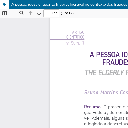
A pessoa idosa enquanto hipervulnerável no contexto das fraudes 