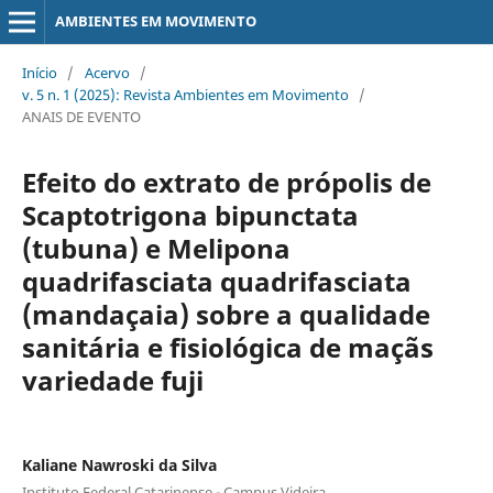
AMBIENTES EM MOVIMENTO
Início
/
Acervo
/
v. 5 n. 1 (2025): Revista Ambientes em Movimento
/
ANAIS DE EVENTO
Efeito do extrato de própolis de
Scaptotrigona bipunctata
(tubuna) e Melipona
quadrifasciata quadrifasciata
(mandaçaia) sobre a qualidade
sanitária e fisiológica de maçãs
variedade fuji
Kaliane Nawroski da Silva
Instituto Federal Catarinense - Campus Videira