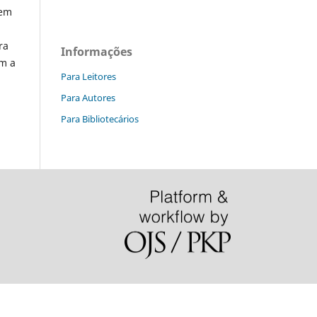
 em
ra
Informações
om a
Para Leitores
Para Autores
Para Bibliotecários