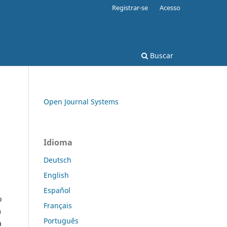
Registrar-se
Acesso
Buscar
Open Journal Systems
Idioma
Deutsch
English
Español
o
Français
m
Português
a