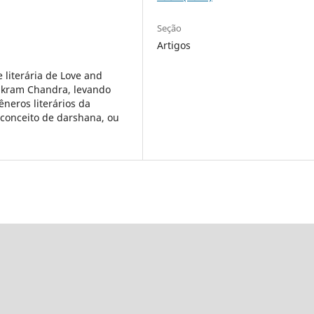
Seção
Artigos
e literária de Love and
Vikram Chandra, levando
neros literários da
 conceito de darshana, ou