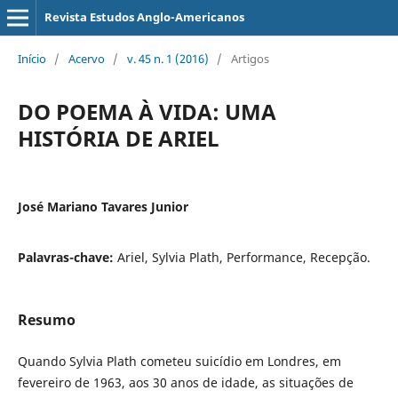
Revista Estudos Anglo-Americanos
Início
/
Acervo
/
v. 45 n. 1 (2016)
/
Artigos
DO POEMA À VIDA: UMA
HISTÓRIA DE ARIEL
José Mariano Tavares Junior
Palavras-chave:
Ariel, Sylvia Plath, Performance, Recepção.
Resumo
Quando Sylvia Plath cometeu suicídio em Londres, em
fevereiro de 1963, aos 30 anos de idade, as situações de