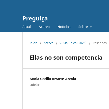
Preguiça
Atual
Acervo
Notícias
Sobre
Início
/
Acervo
/
v. 6 n. único (2025)
/
Resenhas
Ellas no son competencia
Maria Cecilia Arrarte-Arzola
Udelar