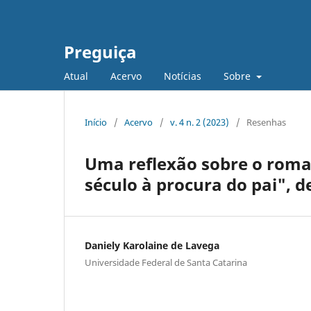
Preguiça
Atual
Acervo
Notícias
Sobre
Início
/
Acervo
/
v. 4 n. 2 (2023)
/
Resenhas
Uma reflexão sobre o rom
século à procura do pai", 
Daniely Karolaine de Lavega
Universidade Federal de Santa Catarina