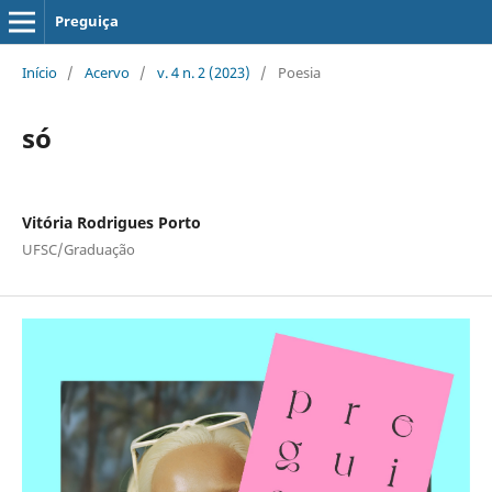
Preguiça
Início
/
Acervo
/
v. 4 n. 2 (2023)
/
Poesia
só
Vitória Rodrigues Porto
UFSC/Graduação