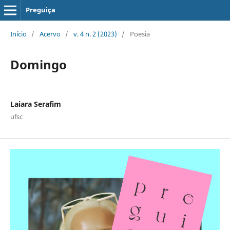
Preguiça
Início
/
Acervo
/
v. 4 n. 2 (2023)
/
Poesia
Domingo
Laiara Serafim
ufsc