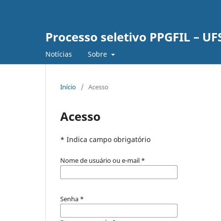
Processo seletivo PPGFIL – UF
Notícias
Sobre
Início
/
Acesso
Acesso
* Indica campo obrigatório
Nome de usuário ou e-mail
*
Senha
*