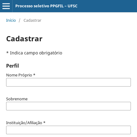
Processo seletivo PPGFIL – UFSC
Início
/
Cadastrar
Cadastrar
* Indica campo obrigatório
Perfil
Nome Próprio
*
Sobrenome
Instituição/Afiliação
*