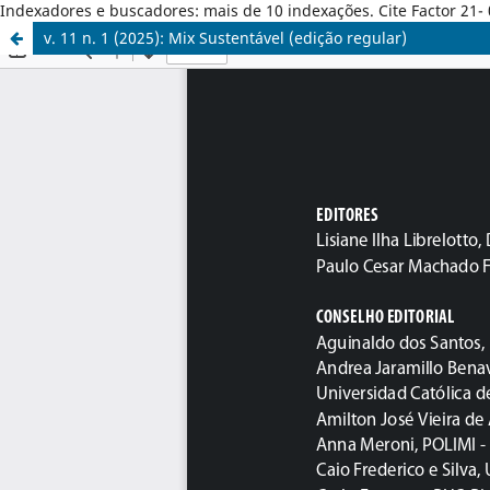
Indexadores e buscadores: mais de 10 indexações. Cite Factor 21- 
v. 11 n. 1 (2025): Mix Sustentável (edição regular)