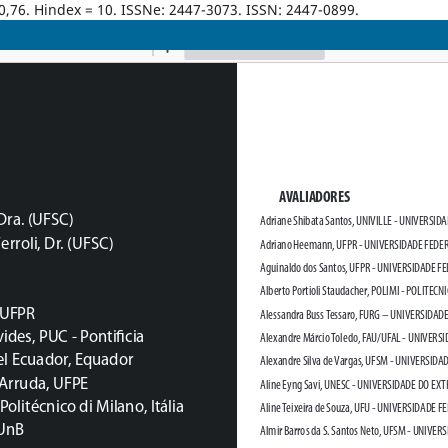
0,76. Hindex = 10. ISSNe: 2447-3073. ISSN: 2447-0899.