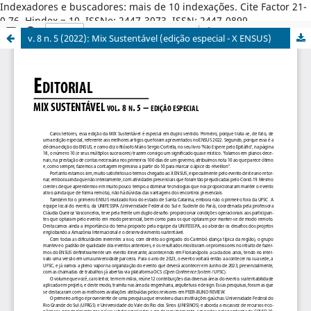
Indexadores e buscadores: mais de 10 indexações. Cite Factor 21-
0,76. Hindex = 10. ISSNe: 2447-3073. ISSN: 2447-0899.
v. 8 n. 5 (2022): Mix Sustentável (edição especial - X ENSUS)