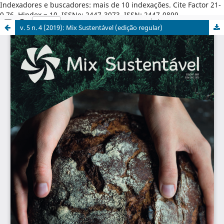
Indexadores e buscadores: mais de 10 indexações. Cite Factor 21-
0,76. Hindex = 10. ISSNe: 2447-3073. ISSN: 2447-0899.
v. 5 n. 4 (2019): Mix Sustentável (edição regular)