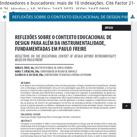
Indexadores e buscadores: mais de 10 indexações. Cite Factor 21-
0,76. Hindex = 10. ISSNe: 2447-3073. ISSN: 2447-0899.
REFLEXÕES SOBRE O CONTEXTO EDUCACIONAL DE DESIGN PARA ALÉM DA INSTRUMENTALIDADE, FUNDAMENTADAS EM PAULO FREIRE