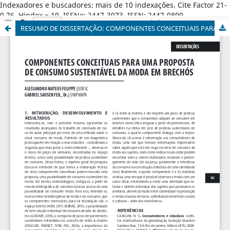
Indexadores e buscadores: mais de 10 indexações. Cite Factor 21-
0,76. Hindex = 10. ISSNe: 2447-3073. ISSN: 2447-0899.
RESUMO DE DISSERTAÇÃO: COMPONENTES CONCEITUAIS PARA UMA PROPOSTA DE CONSUMO SUSTENTÁVEL DA MODA EM BRECHÓS