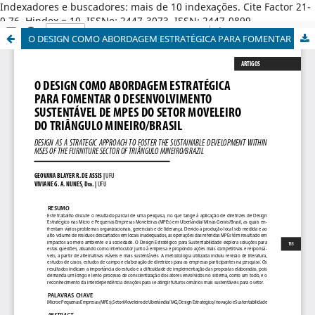
Indexadores e buscadores: mais de 10 indexações. Cite Factor 21-
0,76. Hindex = 10. ISSNe: 2447-3073. ISSN: 2447-0899.
O DESIGN COMO ABORDAGEM ESTRATÉGICA PARA FOMENTAR O DESENVOLVIMENTO SUSTENTÁVEL DE MPES DO SETOR MOVELEIRO DO TRIÂNGULO MINEIRO/BRASIL