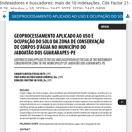
Indexadores e buscadores: mais de 10 indexações. Cite Factor 21-
0,76. Hindex = 10. ISSNe: 2447-3073. ISSN: 2447-0899.
GEOPROCESSAMENTO APLICADO AO USO E OCUPAÇÃO DO SOLO DA ZONA DE CONSERVAÇÃO DE CORPOS D’ÁGUA NO MUNICÍPIO DO JABOATÃO DOS GUARARAPES-PE