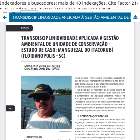
Indexadores e buscadores: mais de 10 indexações. Cite Factor 21-
0,76. Hindex = 10. ISSNe: 2447-3073. ISSN: 2447-0899.
TRANSDISCIPLINARIDADE APLICADA À GESTÃO AMBIENTAL DE UNIDADE DE CONSERVAÇÃO - ESTUDO DE CASO: MANGUEZAL DO ITACORUBÍ (FLORIANÓPOLIS-SC)