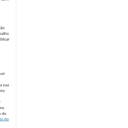
ção
abalho
blicar
uir
na sua
nto
r
omo
o do
ito do