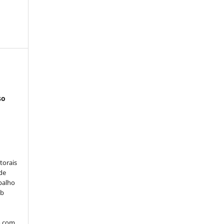
so
:
torais
 de
balho
ob
o com