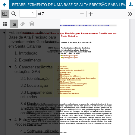
ESTABELECIMENTO DE UMA BASE DE ALTA PRECISÃO PARA LEVANTAMENTOS GEODÉSICOS EM SANTA CATARINA