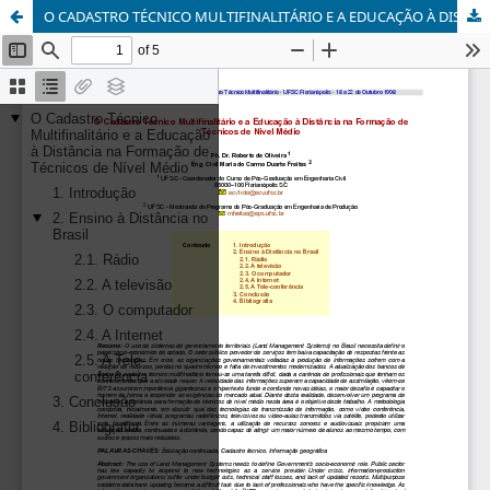
O CADASTRO TÉCNICO MULTIFINALITÁRIO E A EDUCAÇÃO À DISTÂNCIA NA FORMAÇÃO DE TÉCNICOS DE NÍVEL MÉDIO